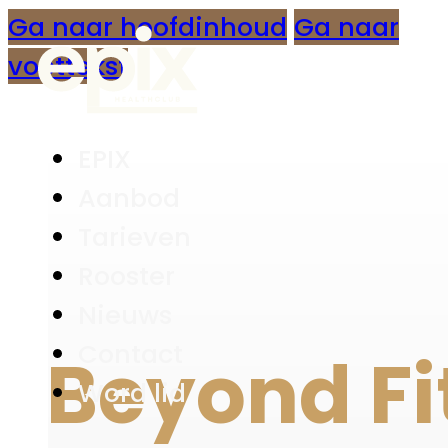
Ga naar hoofdinhoud
Ga naar
voettekst
EPIX
Aanbod
Tarieven
Rooster
Nieuws
Contact
Beyond Fi
Word lid