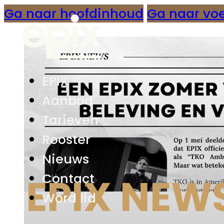
Ga naar hoofdinhoud
Ga naar voe
EPIX
Aanbod
Tarieven
Rooster
Nieuws
Contact
EPIX NEWS
Word lid