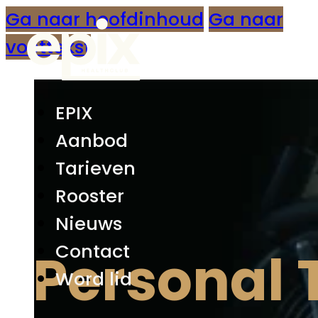
Ga naar hoofdinhoud
Ga naar
voettekst
EPIX
Aanbod
Tarieven
Rooster
Nieuws
Contact
Personal 
Word lid