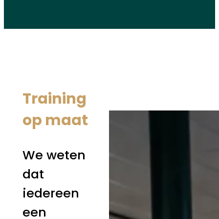
Training
op maat
We weten
dat
iedereen
een